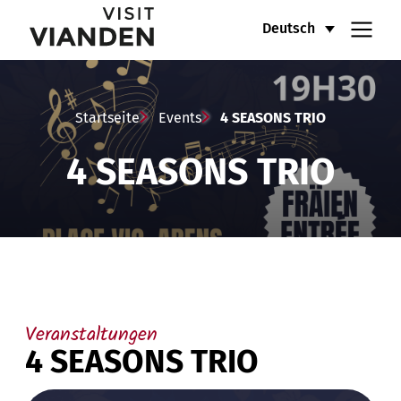
4
Hauptnavigationsmenü
Deutsch
SEASONS
TRIO
Startseite
Events
4 SEASONS TRIO
4 SEASONS TRIO
Veranstaltungen
4 SEASONS TRIO