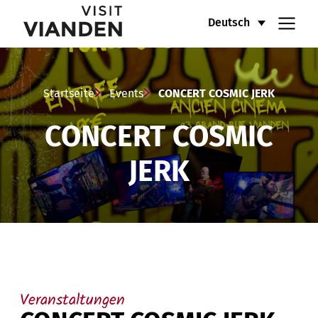
CONCERT
Hauptnavigationsmenü
Deutsch
COSMIC
JERK
Startseite
Events
CONCERT COSMIC JERK
CONCERT COSMIC
JERK
Veranstaltungen