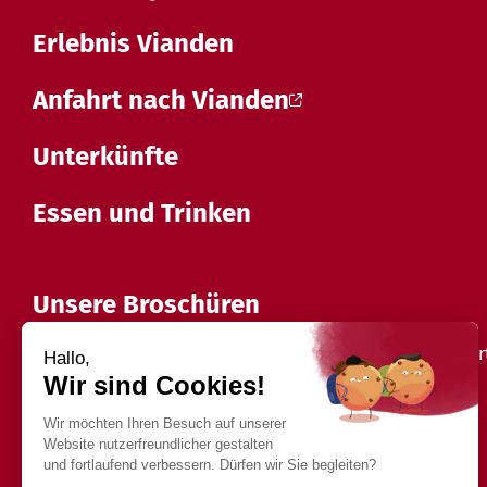
Erlebnis Vianden
Anfahrt nach Vianden
Unterkünfte
Essen und Trinken
Unsere Broschüren
Sie möchten während Ihres Aufenthalts in vianden geführ
Entdecken Sie alle unsere Broschüren.