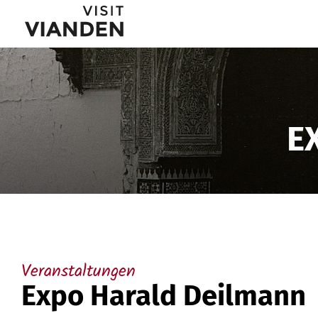
Expo
Hauptnavigationsmenü
Harald
Deilmann
E
Veranstaltungen
Expo Harald Deilmann