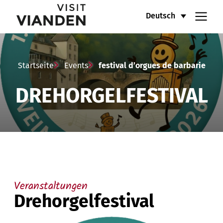
festival
Hauptnavigationsmenü
Deutsch
d’orgues
de
Startseite
Events
festival d’orgues de barbarie
barbarie
DREHORGELFESTIVAL
Veranstaltungen
Drehorgelfestival