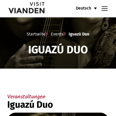
Iguazú
Hauptnavigationsmenü
Deutsch
Duo
Startseite
Events
Iguazú Duo
IGUAZÚ DUO
Veranstaltungen
Iguazú Duo