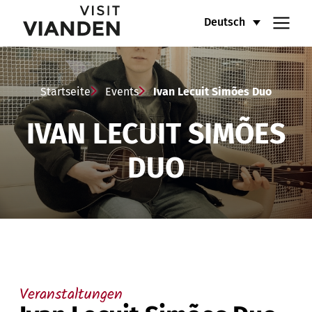
Ivan
Hauptnavigationsmenü
Deutsch
Lecuit
Simões
Startseite
Events
Ivan Lecuit Simões Duo
Duo
IVAN LECUIT SIMÕES
DUO
Veranstaltungen