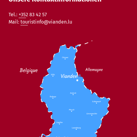
Tel.:
+352 83 42 57
Mail:
touristinfo@vianden.lu