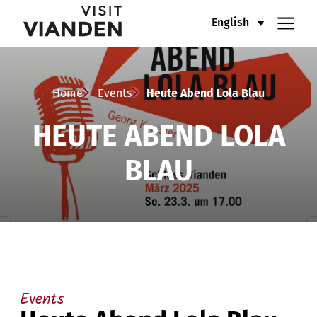
Heute
Main
English
Abend
navigation
Lola
menu
Home
Events
Heute Abend Lola Blau
Blau
HEUTE ABEND LOLA
BLAU
Events