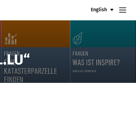
English
.LU“