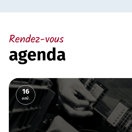
Rendez-vous
agenda
16
aoû.