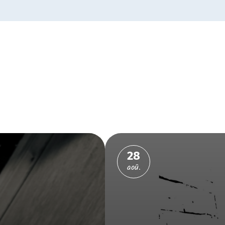
28
aoû.