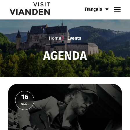
Agenda
Menu
Français
des
de
événements
navigation
Home
Events
à
AGENDA
principal
Vianden
16
aoû.