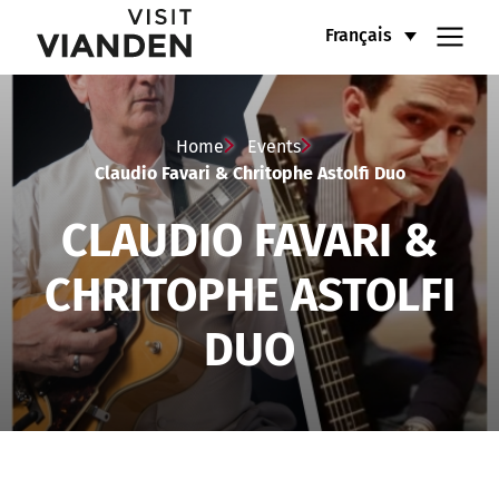
Claudio
Menu
Français
Favari
de
&
navigation
Home
Events
Chritophe
Claudio Favari & Chritophe Astolfi Duo
principal
Astolfi
CLAUDIO FAVARI &
Duo
CHRITOPHE ASTOLFI
DUO