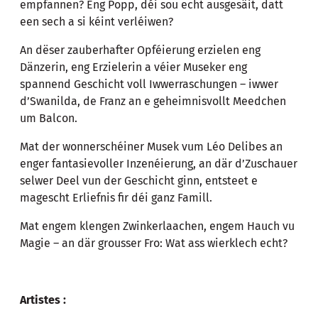
empfannen? Eng Popp, déi sou echt ausgesäit, datt
een sech a si kéint verléiwen?
An dëser zauberhafter Opféierung erzielen eng
Dänzerin, eng Erzielerin a véier Museker eng
spannend Geschicht voll Iwwerraschungen – iwwer
d’Swanilda, de Franz an e geheimnisvollt Meedchen
um Balcon.
Mat der wonnerschéiner Musek vum Léo Delibes an
enger fantasievoller Inzenéierung, an där d’Zuschauer
selwer Deel vun der Geschicht ginn, entsteet e
magescht Erliefnis fir déi ganz Famill.
Mat engem klengen Zwinkerlaachen, engem Hauch vu
Magie – an där grousser Fro: Wat ass wierklech echt?
Artistes :