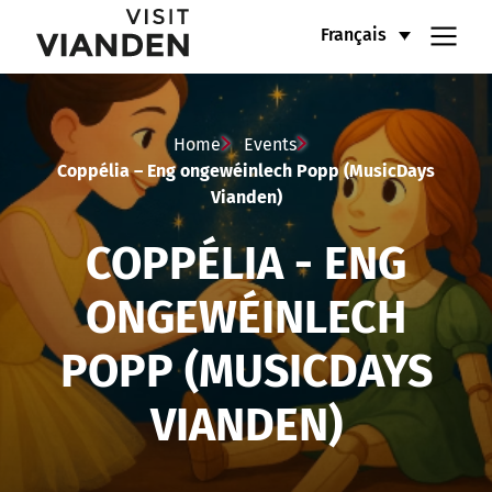
Coppélia
Menu
Français
–
de
Eng
navigation
Home
Events
ongewéinlech
Coppélia – Eng ongewéinlech Popp (MusicDays
Vianden)
principal
Popp
COPPÉLIA - ENG
(MusicDays
Vianden)
ONGEWÉINLECH
POPP (MUSICDAYS
VIANDEN)