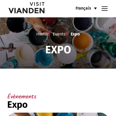
Expo
Menu
Français
de
navigation
Home
Events
Expo
EXPO
principal
Évènements
Expo