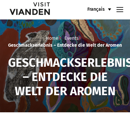
Geschmackserlebnis
Menu
Français
–
de
Entdecke
navigation
Home
Events
die
Geschmackserlebnis – Entdecke die Welt der Aromen
principal
Welt
GESCHMACKSERLEBNI
der
– ENTDECKE DIE
Aromen
WELT DER AROMEN