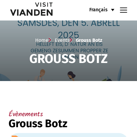
Grouss
Menu
Français
Botz
de
navigation
Home
Events
Grouss Botz
GROUSS BOTZ
principal
Évènements
Grouss Botz