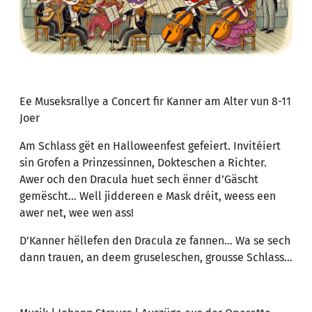
Ee Museksrallye a Concert fir Kanner am Alter vun 8-11
Joer
Am Schlass gët en Halloweenfest gefeiert. Invitéiert
sin Grofen a Prinzessinnen, Dokteschen a Richter.
Awer och den Dracula huet sech ënner d’Gäscht
gemëscht… Well jiddereen e Mask dréit, weess een
awer net, wee wen ass!
D’Kanner hëllefen den Dracula ze fannen… Wa se sech
dann trauen, an deem gruseleschen, grousse Schlass…