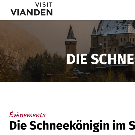
The
Menu
Snow
de
Queen
navigation
in
DIE SCHNE
principal
Vianden
Castle
Évènements
Die Schneekönigin im 