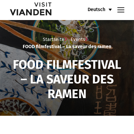
FOOD
Hauptnavigationsmenü
Deutsch
filmfestival
–
Startseite
Events
La
FOOD filmfestival – La saveur des ramen
saveur
FOOD FILMFESTIVAL
des
– LA SAVEUR DES
ramen
RAMEN