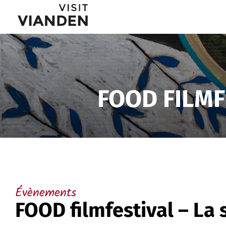
FOOD
Menu
filmfestival
de
–
navigation
La
FOOD FILMF
principal
saveur
des
ramen
Évènements
FOOD filmfestival – La