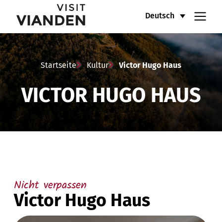
Victor
Hauptnavigationsmenü
Deutsch
Hugo
Haus
Startseite
Kultur
Victor Hugo Haus
VICTOR HUGO HAUS
Nicht verpassen
Victor Hugo Haus