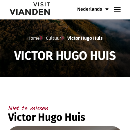
Victor
Hoofdnavigatiemenu
Nederlands
Hugo
Huis
Home
Cultuur
Victor Hugo Huis
VICTOR HUGO HUIS
Niet te missen
Victor Hugo Huis