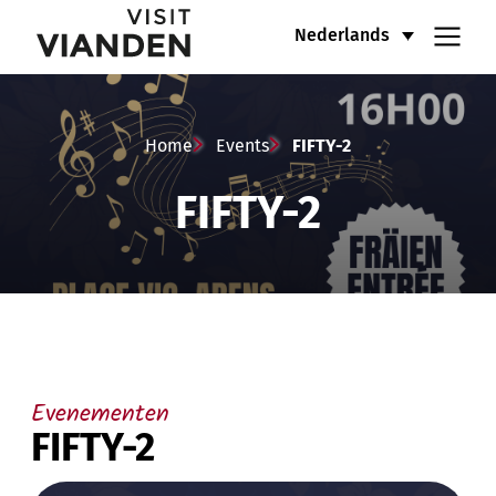
FIFTY-
Hoofdnavigatiemenu
Nederlands
2
Home
Events
FIFTY-2
FIFTY-2
Evenementen
FIFTY-2