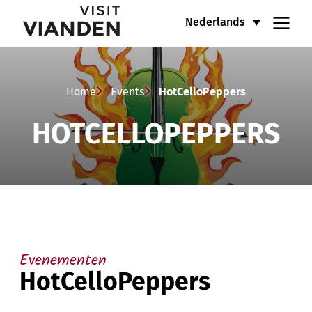
HotCelloPeppers
Hoofdnavigatiemenu
Nederlands
Home
Events
HotCelloPeppers
HOTCELLOPEPPERS
Evenementen
HotCelloPeppers