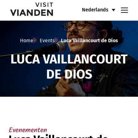
Luca
Hoofdnavigatiemenu
Nederlands
Vaillancourt
de
Home
Events
Luca Vaillancourt de Dios
Dios
LUCA VAILLANCOURT
DE DIOS
Evenementen