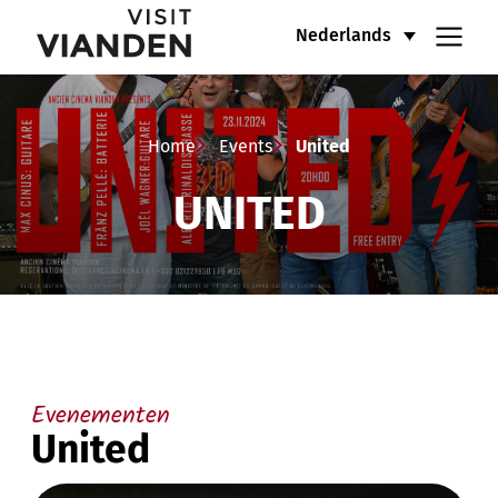
United
Hoofdnavigatiemenu
Nederlands
Home
Events
United
UNITED
Evenementen
United