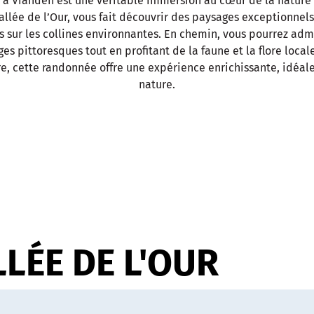
à Vianden est une véritable immersion au cœur de la nature
 vallée de l’Our, vous fait découvrir des paysages exceptionnels
 sur les collines environnantes. En chemin, vous pourrez ad
ges pittoresques tout en profitant de la faune et la flore loc
re, cette randonnée offre une expérience enrichissante, idéale
nature.
LÉE DE L'OUR