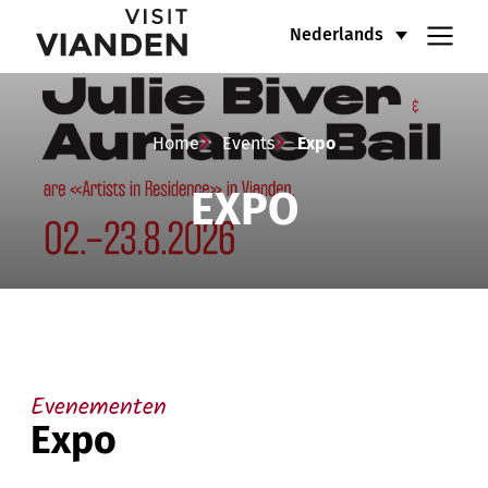
Expo
Hoofdnavigatiemenu
Nederlands
Home
Events
Expo
EXPO
Evenementen
Expo