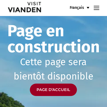
Menu
Français
de
Page en
navigation
construction
principal
Cette page sera
bientôt disponible
PAGE D’ACCUEIL